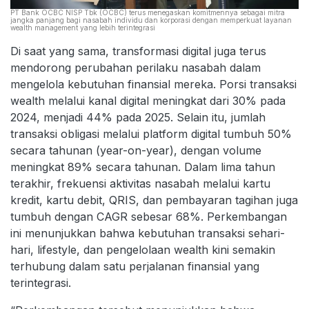
PT Bank OCBC NISP Tbk (OCBC) terus menegaskan komitmennya sebagai mitra
jangka panjang bagi nasabah individu dan korporasi dengan memperkuat layanan
wealth management yang lebih terintegrasi
Di saat yang sama, transformasi digital juga terus
mendorong perubahan perilaku nasabah dalam
mengelola kebutuhan finansial mereka. Porsi transaksi
wealth melalui kanal digital meningkat dari 30% pada
2024, menjadi 44% pada 2025. Selain itu, jumlah
transaksi obligasi melalui platform digital tumbuh 50%
secara tahunan (year-on-year), dengan volume
meningkat 89% secara tahunan. Dalam lima tahun
terakhir, frekuensi aktivitas nasabah melalui kartu
kredit, kartu debit, QRIS, dan pembayaran tagihan juga
tumbuh dengan CAGR sebesar 68%. Perkembangan
ini menunjukkan bahwa kebutuhan transaksi sehari-
hari, lifestyle, dan pengelolaan wealth kini semakin
terhubung dalam satu perjalanan finansial yang
terintegrasi.