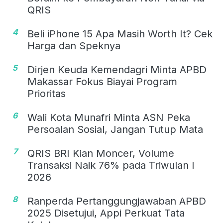
QRIS
4
Beli iPhone 15 Apa Masih Worth It? Cek
Harga dan Speknya
5
Dirjen Keuda Kemendagri Minta APBD
Makassar Fokus Biayai Program
Prioritas
6
Wali Kota Munafri Minta ASN Peka
Persoalan Sosial, Jangan Tutup Mata
7
QRIS BRI Kian Moncer, Volume
Transaksi Naik 76% pada Triwulan I
2026
8
Ranperda Pertanggungjawaban APBD
2025 Disetujui, Appi Perkuat Tata