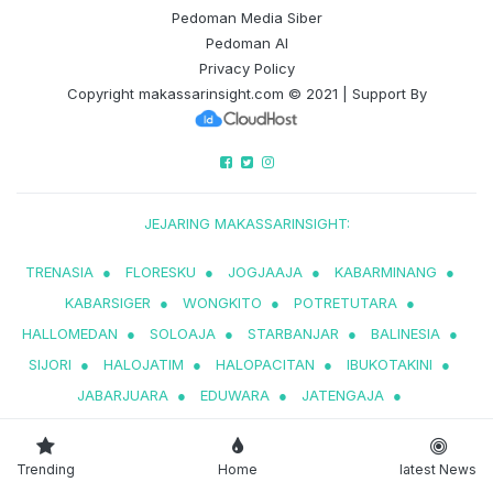
Pedoman Media Siber
Pedoman AI
Privacy Policy
Copyright
makassarinsight.com
© 2021 | Support By
JEJARING MAKASSARINSIGHT:
TRENASIA
●
FLORESKU
●
JOGJAAJA
●
KABARMINANG
●
KABARSIGER
●
WONGKITO
●
POTRETUTARA
●
HALLOMEDAN
●
SOLOAJA
●
STARBANJAR
●
BALINESIA
●
SIJORI
●
HALOJATIM
●
HALOPACITAN
●
IBUKOTAKINI
●
JABARJUARA
●
EDUWARA
●
JATENGAJA
●
LYFEBENGKULU
●
PESENMAKAN
Trending
Home
latest News