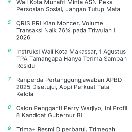
4
Wali Kota Munafri Minta ASN Peka
Persoalan Sosial, Jangan Tutup Mata
5
QRIS BRI Kian Moncer, Volume
Transaksi Naik 76% pada Triwulan I
2026
6
Instruksi Wali Kota Makassar, 1 Agustus
TPA Tamangapa Hanya Terima Sampah
Residu
7
Ranperda Pertanggungjawaban APBD
2025 Disetujui, Appi Perkuat Tata
Kelola
8
Calon Pengganti Perry Warjiyo, Ini Profil
8 Kandidat Gubernur BI
9
Trima+ Resmi Diperbarui, Trimegah