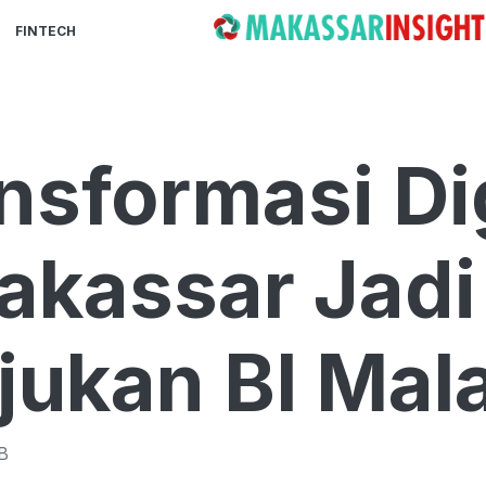
FINTECH
sformasi Dig
kassar Jadi
ujukan BI Mal
B