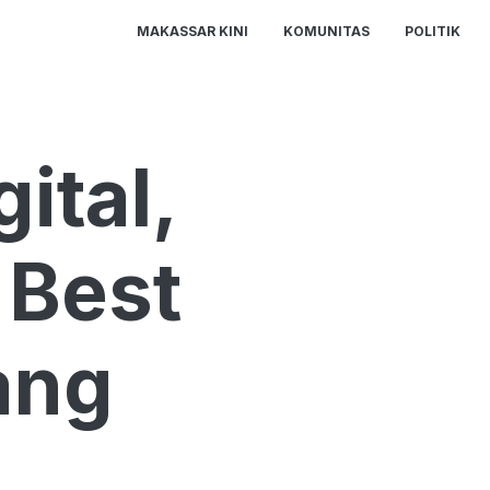
MAKASSAR KINI
KOMUNITAS
POLITIK
ital,
 Best
ang