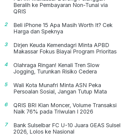
Beralih ke Pembayaran Non-Tunai via
QRIS
2
Beli iPhone 15 Apa Masih Worth It? Cek
Harga dan Speknya
3
Dirjen Keuda Kemendagri Minta APBD
Makassar Fokus Biayai Program Prioritas
4
Olahraga Ringan! Kenali Tren Slow
Jogging, Turunkan Risiko Cedera
5
Wali Kota Munafri Minta ASN Peka
Persoalan Sosial, Jangan Tutup Mata
6
QRIS BRI Kian Moncer, Volume Transaksi
Naik 76% pada Triwulan I 2026
7
Bank Sulselbar FC U-10 Juara GEAS Sulsel
2026, Lolos ke Nasional