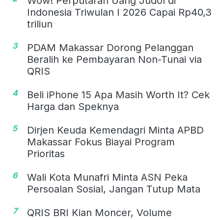
Wow! Perputaran Uang Judol di
Indonesia Triwulan I 2026 Capai Rp40,3
triliun
3
PDAM Makassar Dorong Pelanggan
Beralih ke Pembayaran Non-Tunai via
QRIS
4
Beli iPhone 15 Apa Masih Worth It? Cek
Harga dan Speknya
5
Dirjen Keuda Kemendagri Minta APBD
Makassar Fokus Biayai Program
Prioritas
6
Wali Kota Munafri Minta ASN Peka
Persoalan Sosial, Jangan Tutup Mata
7
QRIS BRI Kian Moncer, Volume