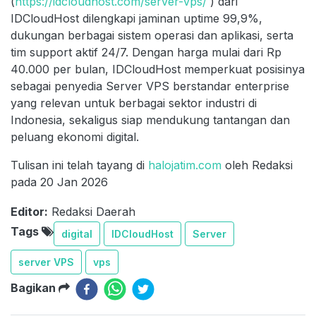
(
https://idcloudhost.com/server-vps/
) dari
IDCloudHost dilengkapi jaminan uptime 99,9%,
dukungan berbagai sistem operasi dan aplikasi, serta
tim support aktif 24/7. Dengan harga mulai dari Rp
40.000 per bulan, IDCloudHost memperkuat posisinya
sebagai penyedia Server VPS berstandar enterprise
yang relevan untuk berbagai sektor industri di
Indonesia, sekaligus siap mendukung tantangan dan
peluang ekonomi digital.
Tulisan ini telah tayang di
halojatim.com
oleh Redaksi
pada 20 Jan 2026
Editor:
Redaksi Daerah
Tags
digital
IDCloudHost
Server
server VPS
vps
Bagikan