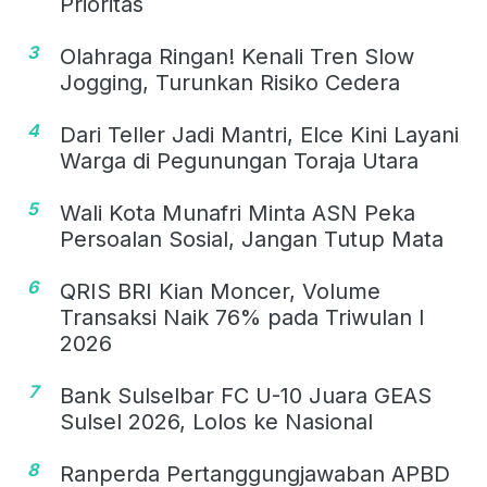
Prioritas
3
Olahraga Ringan! Kenali Tren Slow
Jogging, Turunkan Risiko Cedera
4
Dari Teller Jadi Mantri, Elce Kini Layani
Warga di Pegunungan Toraja Utara
5
Wali Kota Munafri Minta ASN Peka
Persoalan Sosial, Jangan Tutup Mata
6
QRIS BRI Kian Moncer, Volume
Transaksi Naik 76% pada Triwulan I
2026
7
Bank Sulselbar FC U-10 Juara GEAS
Sulsel 2026, Lolos ke Nasional
8
Ranperda Pertanggungjawaban APBD