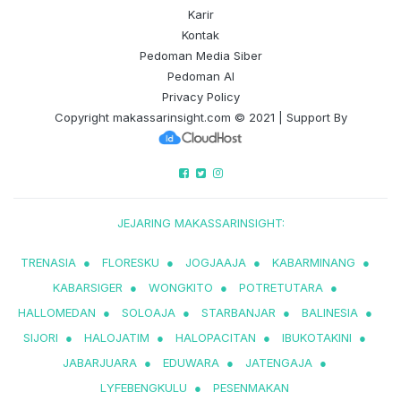
Karir
Kontak
Pedoman Media Siber
Pedoman AI
Privacy Policy
Copyright
makassarinsight.com
© 2021 | Support By
JEJARING MAKASSARINSIGHT:
TRENASIA
●
FLORESKU
●
JOGJAAJA
●
KABARMINANG
●
KABARSIGER
●
WONGKITO
●
POTRETUTARA
●
HALLOMEDAN
●
SOLOAJA
●
STARBANJAR
●
BALINESIA
●
SIJORI
●
HALOJATIM
●
HALOPACITAN
●
IBUKOTAKINI
●
JABARJUARA
●
EDUWARA
●
JATENGAJA
●
LYFEBENGKULU
●
PESENMAKAN