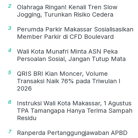
2
Olahraga Ringan! Kenali Tren Slow
Jogging, Turunkan Risiko Cedera
3
Perumda Parkir Makassar Sosialisasikan
Member Parkir di CFD Boulevard
4
Wali Kota Munafri Minta ASN Peka
Persoalan Sosial, Jangan Tutup Mata
5
QRIS BRI Kian Moncer, Volume
Transaksi Naik 76% pada Triwulan I
2026
6
Instruksi Wali Kota Makassar, 1 Agustus
TPA Tamangapa Hanya Terima Sampah
Residu
7
Ranperda Pertanggungjawaban APBD