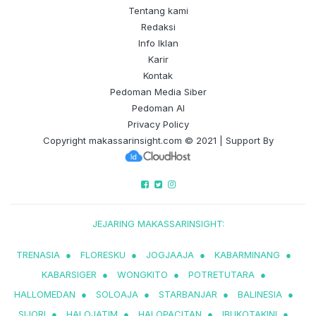
Tentang kami
Redaksi
Info Iklan
Karir
Kontak
Pedoman Media Siber
Pedoman AI
Privacy Policy
Copyright
makassarinsight.com
© 2021 | Support By
JEJARING MAKASSARINSIGHT:
TRENASIA
●
FLORESKU
●
JOGJAAJA
●
KABARMINANG
●
KABARSIGER
●
WONGKITO
●
POTRETUTARA
●
HALLOMEDAN
●
SOLOAJA
●
STARBANJAR
●
BALINESIA
●
SIJORI
●
HALOJATIM
●
HALOPACITAN
●
IBUKOTAKINI
●