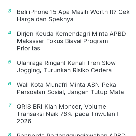
3
Beli iPhone 15 Apa Masih Worth It? Cek
Harga dan Speknya
4
Dirjen Keuda Kemendagri Minta APBD
Makassar Fokus Biayai Program
Prioritas
5
Olahraga Ringan! Kenali Tren Slow
Jogging, Turunkan Risiko Cedera
6
Wali Kota Munafri Minta ASN Peka
Persoalan Sosial, Jangan Tutup Mata
7
QRIS BRI Kian Moncer, Volume
Transaksi Naik 76% pada Triwulan I
2026
8
Ranperda Pertanggungjawaban APBD