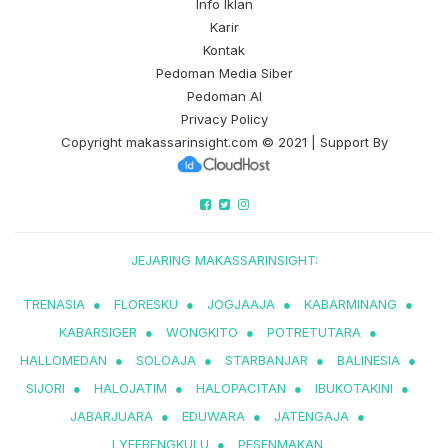
Info Iklan
Karir
Kontak
Pedoman Media Siber
Pedoman AI
Privacy Policy
Copyright
makassarinsight.com
© 2021 | Support By
JEJARING MAKASSARINSIGHT:
TRENASIA
●
FLORESKU
●
JOGJAAJA
●
KABARMINANG
●
KABARSIGER
●
WONGKITO
●
POTRETUTARA
●
HALLOMEDAN
●
SOLOAJA
●
STARBANJAR
●
BALINESIA
●
SIJORI
●
HALOJATIM
●
HALOPACITAN
●
IBUKOTAKINI
●
JABARJUARA
●
EDUWARA
●
JATENGAJA
●
LYFEBENGKULU
●
PESENMAKAN