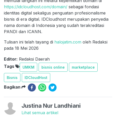
memulai langkah ini melalui kepemilikan domain di
https://idcloudhost.com/domain/
sebagai fondasi
identitas digital sekaligus penguatan profesionalisme
bisnis di era digital. IDCloudhost merupakan penyedia
nama domain di Indonesia yang sudah terakreditasi
PANDI dan ICANN.
Tulisan ini telah tayang di
halojatim.com
oleh Redaksi
pada 18 Mei 2026
Editor:
Redaksi Daerah
Tags
UMKM
bisnis online
marketplace
Bisnis
IDCloudHost
Bagikan
Justina Nur Landhiani
Lihat semua artikel