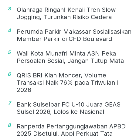
3
Olahraga Ringan! Kenali Tren Slow
Jogging, Turunkan Risiko Cedera
4
Perumda Parkir Makassar Sosialisasikan
Member Parkir di CFD Boulevard
5
Wali Kota Munafri Minta ASN Peka
Persoalan Sosial, Jangan Tutup Mata
6
QRIS BRI Kian Moncer, Volume
Transaksi Naik 76% pada Triwulan I
2026
7
Bank Sulselbar FC U-10 Juara GEAS
Sulsel 2026, Lolos ke Nasional
8
Ranperda Pertanggungjawaban APBD
2025 Disetujui, Appi Perkuat Tata