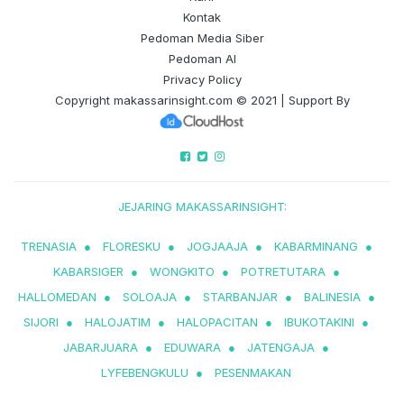
Kontak
Pedoman Media Siber
Pedoman AI
Privacy Policy
Copyright
makassarinsight.com
© 2021 | Support By
JEJARING MAKASSARINSIGHT:
TRENASIA
●
FLORESKU
●
JOGJAAJA
●
KABARMINANG
●
KABARSIGER
●
WONGKITO
●
POTRETUTARA
●
HALLOMEDAN
●
SOLOAJA
●
STARBANJAR
●
BALINESIA
●
SIJORI
●
HALOJATIM
●
HALOPACITAN
●
IBUKOTAKINI
●
JABARJUARA
●
EDUWARA
●
JATENGAJA
●
LYFEBENGKULU
●
PESENMAKAN