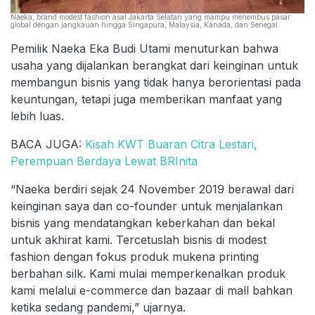
Naeka, brand modest fashion asal Jakarta Selatan yang mampu menembus pasar
global dengan jangkauan hingga Singapura, Malaysia, Kanada, dan Senegal.
Pemilik Naeka Eka Budi Utami menuturkan bahwa
usaha yang dijalankan berangkat dari keinginan untuk
membangun bisnis yang tidak hanya berorientasi pada
keuntungan, tetapi juga memberikan manfaat yang
lebih luas.
BACA JUGA:
Kisah KWT Buaran Citra Lestari,
Perempuan Berdaya Lewat BRInita
“Naeka berdiri sejak 24 November 2019 berawal dari
keinginan saya dan co-founder untuk menjalankan
bisnis yang mendatangkan keberkahan dan bekal
untuk akhirat kami. Tercetuslah bisnis di modest
fashion dengan fokus produk mukena printing
berbahan silk. Kami mulai memperkenalkan produk
kami melalui e-commerce dan bazaar di mall bahkan
ketika sedang pandemi,” ujarnya.