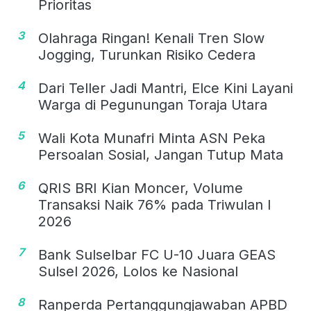
Prioritas
3
Olahraga Ringan! Kenali Tren Slow
Jogging, Turunkan Risiko Cedera
4
Dari Teller Jadi Mantri, Elce Kini Layani
Warga di Pegunungan Toraja Utara
5
Wali Kota Munafri Minta ASN Peka
Persoalan Sosial, Jangan Tutup Mata
6
QRIS BRI Kian Moncer, Volume
Transaksi Naik 76% pada Triwulan I
2026
7
Bank Sulselbar FC U-10 Juara GEAS
Sulsel 2026, Lolos ke Nasional
8
Ranperda Pertanggungjawaban APBD