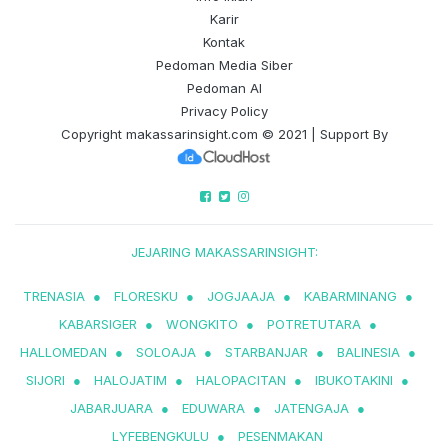
Karir
Kontak
Pedoman Media Siber
Pedoman AI
Privacy Policy
Copyright
makassarinsight.com
© 2021 | Support By
JEJARING MAKASSARINSIGHT:
TRENASIA
●
FLORESKU
●
JOGJAAJA
●
KABARMINANG
●
KABARSIGER
●
WONGKITO
●
POTRETUTARA
●
HALLOMEDAN
●
SOLOAJA
●
STARBANJAR
●
BALINESIA
●
SIJORI
●
HALOJATIM
●
HALOPACITAN
●
IBUKOTAKINI
●
JABARJUARA
●
EDUWARA
●
JATENGAJA
●
LYFEBENGKULU
●
PESENMAKAN