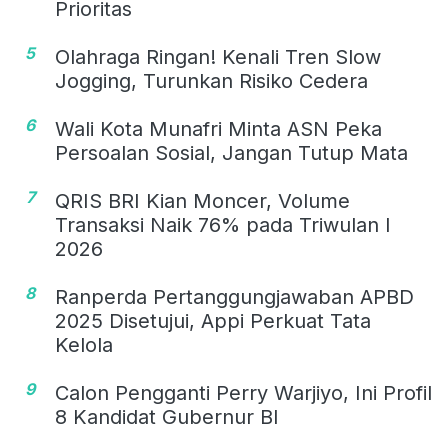
Prioritas
5
Olahraga Ringan! Kenali Tren Slow
Jogging, Turunkan Risiko Cedera
6
Wali Kota Munafri Minta ASN Peka
Persoalan Sosial, Jangan Tutup Mata
7
QRIS BRI Kian Moncer, Volume
Transaksi Naik 76% pada Triwulan I
2026
8
Ranperda Pertanggungjawaban APBD
2025 Disetujui, Appi Perkuat Tata
Kelola
9
Calon Pengganti Perry Warjiyo, Ini Profil
8 Kandidat Gubernur BI