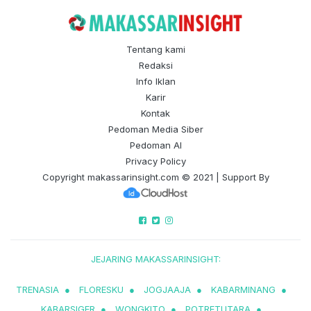
Tentang kami
Redaksi
Info Iklan
Karir
Kontak
Pedoman Media Siber
Pedoman AI
Privacy Policy
Copyright
makassarinsight.com
© 2021 | Support By
JEJARING MAKASSARINSIGHT:
TRENASIA
●
FLORESKU
●
JOGJAAJA
●
KABARMINANG
●
KABARSIGER
●
WONGKITO
●
POTRETUTARA
●