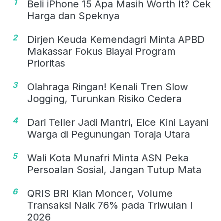
1
Beli iPhone 15 Apa Masih Worth It? Cek
Harga dan Speknya
2
Dirjen Keuda Kemendagri Minta APBD
Makassar Fokus Biayai Program
Prioritas
3
Olahraga Ringan! Kenali Tren Slow
Jogging, Turunkan Risiko Cedera
4
Dari Teller Jadi Mantri, Elce Kini Layani
Warga di Pegunungan Toraja Utara
5
Wali Kota Munafri Minta ASN Peka
Persoalan Sosial, Jangan Tutup Mata
6
QRIS BRI Kian Moncer, Volume
Transaksi Naik 76% pada Triwulan I
2026