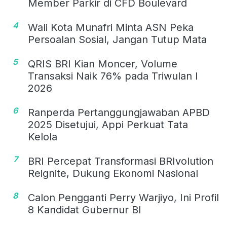
Member Parkir di CFD Boulevard
4
Wali Kota Munafri Minta ASN Peka
Persoalan Sosial, Jangan Tutup Mata
5
QRIS BRI Kian Moncer, Volume
Transaksi Naik 76% pada Triwulan I
2026
6
Ranperda Pertanggungjawaban APBD
2025 Disetujui, Appi Perkuat Tata
Kelola
7
BRI Percepat Transformasi BRIvolution
Reignite, Dukung Ekonomi Nasional
8
Calon Pengganti Perry Warjiyo, Ini Profil
8 Kandidat Gubernur BI