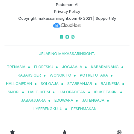
Pedoman AI
Privacy Policy
Copyright
makassarinsight.com
© 2021 | Support By
JEJARING MAKASSARINSIGHT:
TRENASIA
●
FLORESKU
●
JOGJAAJA
●
KABARMINANG
●
KABARSIGER
●
WONGKITO
●
POTRETUTARA
●
HALLOMEDAN
●
SOLOAJA
●
STARBANJAR
●
BALINESIA
●
SIJORI
●
HALOJATIM
●
HALOPACITAN
●
IBUKOTAKINI
●
JABARJUARA
●
EDUWARA
●
JATENGAJA
●
LYFEBENGKULU
●
PESENMAKAN