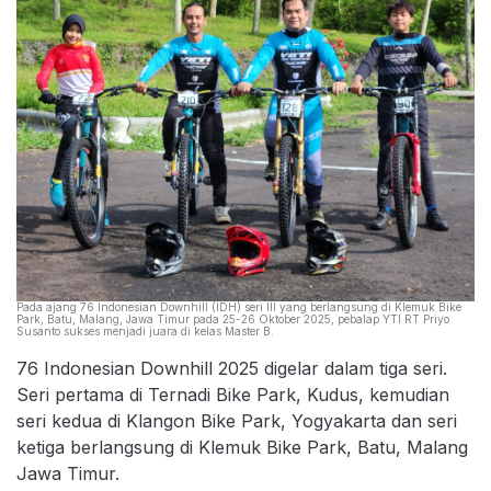
Pada ajang 76 Indonesian Downhill (IDH) seri III yang berlangsung di Klemuk Bike
Park, Batu, Malang, Jawa Timur pada 25-26 Oktober 2025, pebalap YTI RT Priyo
Susanto sukses menjadi juara di kelas Master B.
76 Indonesian Downhill 2025 digelar dalam tiga seri.
Seri pertama di Ternadi Bike Park, Kudus, kemudian
seri kedua di Klangon Bike Park, Yogyakarta dan seri
ketiga berlangsung di Klemuk Bike Park, Batu, Malang
Jawa Timur.