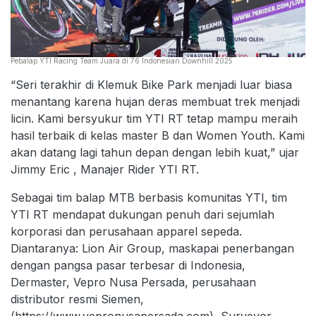
Pebalap YTI Racing Team Juara di 76 Indonesian Downhill 2025
“Seri terakhir di Klemuk Bike Park menjadi luar biasa
menantang karena hujan deras membuat trek menjadi
licin. Kami bersyukur tim YTI RT tetap mampu meraih
hasil terbaik di kelas master B dan Women Youth. Kami
akan datang lagi tahun depan dengan lebih kuat,” ujar
Jimmy Eric , Manajer Rider YTI RT.
Sebagai tim balap MTB berbasis komunitas YTI, tim
YTI RT mendapat dukungan penuh dari sejumlah
korporasi dan perusahaan apparel sepeda.
Diantaranya: Lion Air Group, maskapai penerbangan
dengan pangsa pasar terbesar di Indonesia,
Dermaster, Vepro Nusa Persada, perusahaan
distributor resmi Siemen,
(https://www.vepronusapersada.com), Surveyor