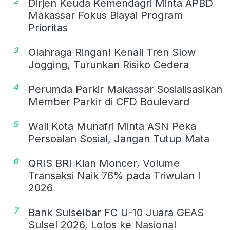
2
Dirjen Keuda Kemendagri Minta APBD
Makassar Fokus Biayai Program
Prioritas
3
Olahraga Ringan! Kenali Tren Slow
Jogging, Turunkan Risiko Cedera
4
Perumda Parkir Makassar Sosialisasikan
Member Parkir di CFD Boulevard
5
Wali Kota Munafri Minta ASN Peka
Persoalan Sosial, Jangan Tutup Mata
6
QRIS BRI Kian Moncer, Volume
Transaksi Naik 76% pada Triwulan I
2026
7
Bank Sulselbar FC U-10 Juara GEAS
Sulsel 2026, Lolos ke Nasional