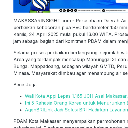
MAKASSARINSIGHT.com - Perusahaan Daerah Air 
perbaikan kebocoran pipa PVC berdiameter 150 mm y
Kamis, 24 April 2025 mulai pukul 13.00 WITA. Pros
jam sebagai bagian dari komitmen PDAM dalam menjaga
Selama proses perbaikan berlangsung, sejumlah wila
Area yang terdampak mencakup Manunggal 31 dan se
Bunga, Mappadoang, sebagian wilayah GMTD, Peru
Minasa. Masyarakat diimbau agar menampung air se
Baca Juga:
Wali Kota Appi Lepas 1.165 JCH Asal Makassar
Ini 5 Rahasia Orang Korea untuk Menurunkan 
AgenBRILink Jadi Solusi BRI Hadirkan Layanan
PDAM Kota Makassar menyampaikan permohonan maa