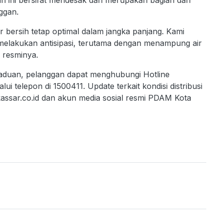
n ini bersifat mendesak dan merupakan bagian dari
ggan.
ir bersih tetap optimal dalam jangka panjang. Kami
elakukan antisipasi, terutama dengan menampung air
 resminya.
gaduan, pelanggan dapat menghubungi Hotline
telepon di 1500411. Update terkait kondisi distribusi
assar.co.id dan akun media sosial resmi PDAM Kota