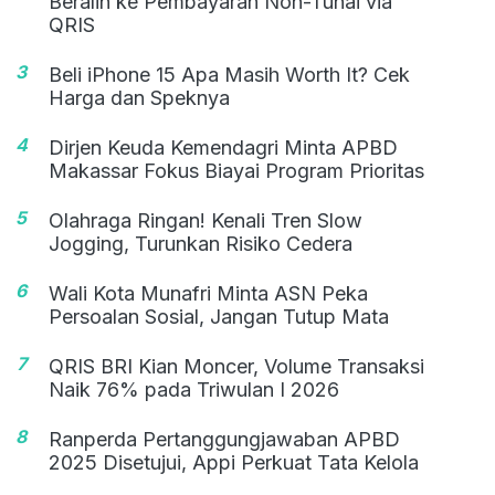
Beralih ke Pembayaran Non-Tunai via
QRIS
3
Beli iPhone 15 Apa Masih Worth It? Cek
Harga dan Speknya
4
Dirjen Keuda Kemendagri Minta APBD
Makassar Fokus Biayai Program Prioritas
5
Olahraga Ringan! Kenali Tren Slow
Jogging, Turunkan Risiko Cedera
6
Wali Kota Munafri Minta ASN Peka
Persoalan Sosial, Jangan Tutup Mata
7
QRIS BRI Kian Moncer, Volume Transaksi
Naik 76% pada Triwulan I 2026
8
Ranperda Pertanggungjawaban APBD
2025 Disetujui, Appi Perkuat Tata Kelola