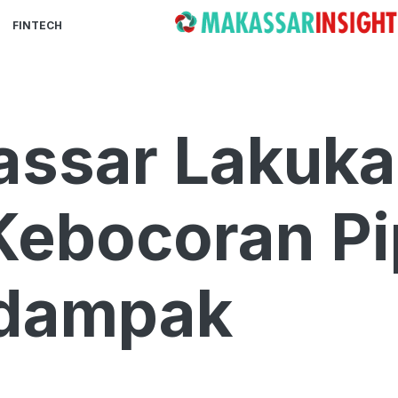
FINTECH
ssar Lakuk
ebocoran Pip
rdampak