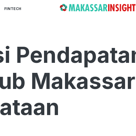
FINTECH
si Pendapata
hub Makassar
nataan