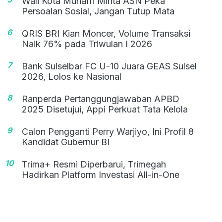
Wali Kota Munafri Minta ASN Peka
Persoalan Sosial, Jangan Tutup Mata
6
QRIS BRI Kian Moncer, Volume Transaksi
Naik 76% pada Triwulan I 2026
7
Bank Sulselbar FC U-10 Juara GEAS Sulsel
2026, Lolos ke Nasional
8
Ranperda Pertanggungjawaban APBD
2025 Disetujui, Appi Perkuat Tata Kelola
9
Calon Pengganti Perry Warjiyo, Ini Profil 8
Kandidat Gubernur BI
10
Trima+ Resmi Diperbarui, Trimegah
Hadirkan Platform Investasi All-in-One