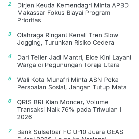
2
Dirjen Keuda Kemendagri Minta APBD
Makassar Fokus Biayai Program
Prioritas
3
Olahraga Ringan! Kenali Tren Slow
Jogging, Turunkan Risiko Cedera
4
Dari Teller Jadi Mantri, Elce Kini Layani
Warga di Pegunungan Toraja Utara
5
Wali Kota Munafri Minta ASN Peka
Persoalan Sosial, Jangan Tutup Mata
6
QRIS BRI Kian Moncer, Volume
Transaksi Naik 76% pada Triwulan I
2026
7
Bank Sulselbar FC U-10 Juara GEAS