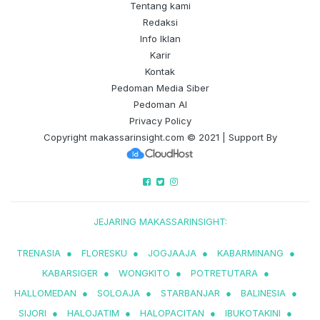
Tentang kami
Redaksi
Info Iklan
Karir
Kontak
Pedoman Media Siber
Pedoman AI
Privacy Policy
Copyright
makassarinsight.com
© 2021 | Support By
JEJARING MAKASSARINSIGHT:
TRENASIA
●
FLORESKU
●
JOGJAAJA
●
KABARMINANG
●
KABARSIGER
●
WONGKITO
●
POTRETUTARA
●
HALLOMEDAN
●
SOLOAJA
●
STARBANJAR
●
BALINESIA
●
SIJORI
●
HALOJATIM
●
HALOPACITAN
●
IBUKOTAKINI
●