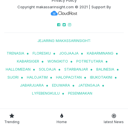
Privacy Policy
Copyright
makassarinsight.com
© 2021 | Support By
JEJARING MAKASSARINSIGHT:
TRENASIA
●
FLORESKU
●
JOGJAAJA
●
KABARMINANG
●
KABARSIGER
●
WONGKITO
●
POTRETUTARA
●
HALLOMEDAN
●
SOLOAJA
●
STARBANJAR
●
BALINESIA
●
SIJORI
●
HALOJATIM
●
HALOPACITAN
●
IBUKOTAKINI
●
JABARJUARA
●
EDUWARA
●
JATENGAJA
●
LYFEBENGKULU
●
PESENMAKAN
Trending
Home
latest News