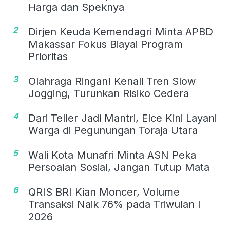
Harga dan Speknya
2
Dirjen Keuda Kemendagri Minta APBD
Makassar Fokus Biayai Program
Prioritas
3
Olahraga Ringan! Kenali Tren Slow
Jogging, Turunkan Risiko Cedera
4
Dari Teller Jadi Mantri, Elce Kini Layani
Warga di Pegunungan Toraja Utara
5
Wali Kota Munafri Minta ASN Peka
Persoalan Sosial, Jangan Tutup Mata
6
QRIS BRI Kian Moncer, Volume
Transaksi Naik 76% pada Triwulan I
2026