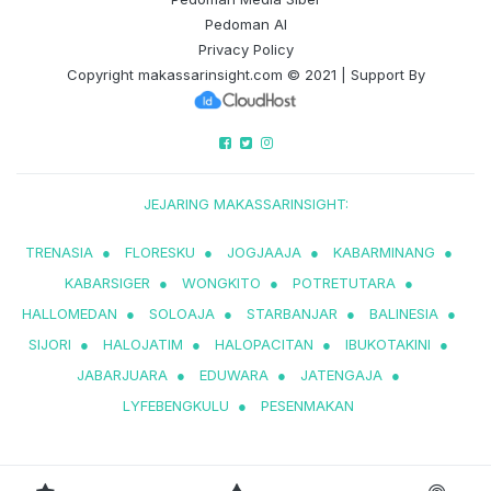
Pedoman AI
Privacy Policy
Copyright
makassarinsight.com
© 2021 | Support By
JEJARING MAKASSARINSIGHT:
TRENASIA
●
FLORESKU
●
JOGJAAJA
●
KABARMINANG
●
KABARSIGER
●
WONGKITO
●
POTRETUTARA
●
HALLOMEDAN
●
SOLOAJA
●
STARBANJAR
●
BALINESIA
●
SIJORI
●
HALOJATIM
●
HALOPACITAN
●
IBUKOTAKINI
●
JABARJUARA
●
EDUWARA
●
JATENGAJA
●
LYFEBENGKULU
●
PESENMAKAN