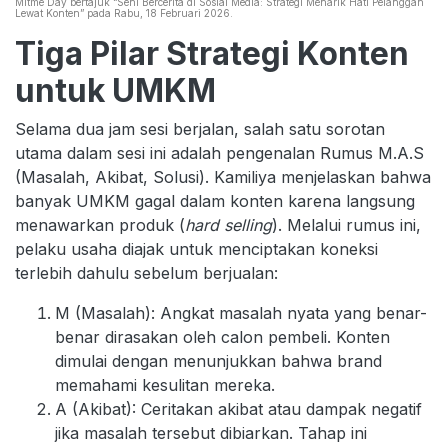
Mitme Day bertajuk “Seni Bercerita di Sosial Media: Strategi Menarik Hati Pelanggan
Lewat Konten” pada Rabu, 18 Februari 2026.
Tiga Pilar Strategi Konten
untuk UMKM
Selama dua jam sesi berjalan, salah satu sorotan
utama dalam sesi ini adalah pengenalan Rumus M.A.S
(Masalah, Akibat, Solusi). Kamiliya menjelaskan bahwa
banyak UMKM gagal dalam konten karena langsung
menawarkan produk (
hard selling
). Melalui rumus ini,
pelaku usaha diajak untuk menciptakan koneksi
terlebih dahulu sebelum berjualan:
M (Masalah): Angkat masalah nyata yang benar-
benar dirasakan oleh calon pembeli. Konten
dimulai dengan menunjukkan bahwa brand
memahami kesulitan mereka.
A (Akibat): Ceritakan akibat atau dampak negatif
jika masalah tersebut dibiarkan. Tahap ini