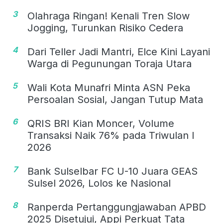
3
Olahraga Ringan! Kenali Tren Slow
Jogging, Turunkan Risiko Cedera
4
Dari Teller Jadi Mantri, Elce Kini Layani
Warga di Pegunungan Toraja Utara
5
Wali Kota Munafri Minta ASN Peka
Persoalan Sosial, Jangan Tutup Mata
6
QRIS BRI Kian Moncer, Volume
Transaksi Naik 76% pada Triwulan I
2026
7
Bank Sulselbar FC U-10 Juara GEAS
Sulsel 2026, Lolos ke Nasional
8
Ranperda Pertanggungjawaban APBD
2025 Disetujui, Appi Perkuat Tata