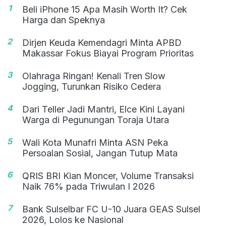
1
Beli iPhone 15 Apa Masih Worth It? Cek
Harga dan Speknya
2
Dirjen Keuda Kemendagri Minta APBD
Makassar Fokus Biayai Program Prioritas
3
Olahraga Ringan! Kenali Tren Slow
Jogging, Turunkan Risiko Cedera
4
Dari Teller Jadi Mantri, Elce Kini Layani
Warga di Pegunungan Toraja Utara
5
Wali Kota Munafri Minta ASN Peka
Persoalan Sosial, Jangan Tutup Mata
6
QRIS BRI Kian Moncer, Volume Transaksi
Naik 76% pada Triwulan I 2026
7
Bank Sulselbar FC U-10 Juara GEAS Sulsel
2026, Lolos ke Nasional