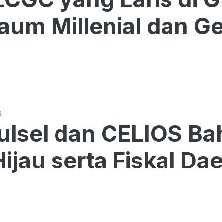
aum Millenial dan G
S
ulsel dan CELIOS Ba
Hijau serta Fiskal Da