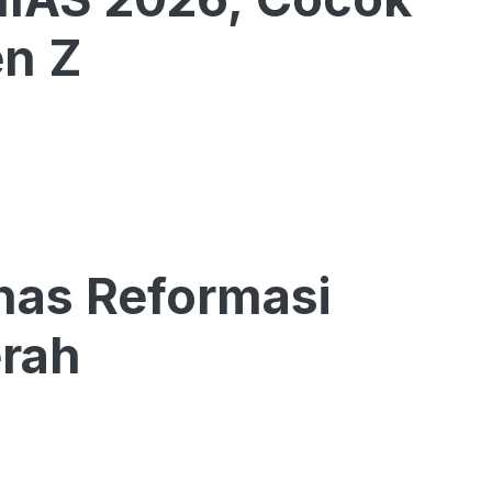
en Z
has Reformasi
erah