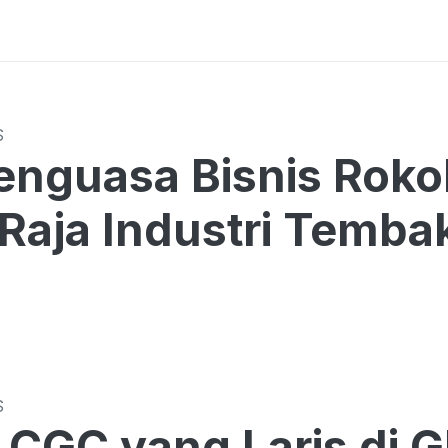
S
Penguasa Bisnis Rokok
 Raja Industri Temba
S
LCGC yang Laris di 