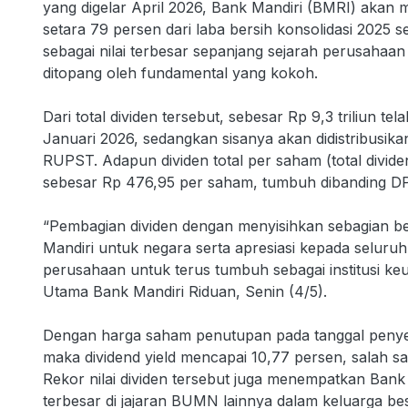
yang digelar April 2026, Bank Mandiri (BMRI) akan m
setara 79 persen dari laba bersih konsolidasi 2025 s
sebagai nilai terbesar sepanjang sejarah perusahaa
ditopang oleh fundamental yang kokoh.
Dari total dividen tersebut, sebesar Rp 9,3 triliun te
Januari 2026, sedangkan sisanya akan didistribus
RUPST. Adapun dividen total per saham (total divide
sebesar Rp 476,95 per saham, tumbuh dibanding DP
“Pembagian dividen dengan menyisihkan sebagian b
Mandiri untuk negara serta apresiasi kepada selur
perusahaan untuk terus tumbuh sebagai institusi keu
Utama Bank Mandiri Riduan, Senin (4/5).
Dengan harga saham penutupan pada tanggal peny
maka dividend yield mencapai 10,77 persen, salah sat
Rekor nilai dividen tersebut juga menempatkan Ban
terbesar di jajaran BUMN lainnya dalam keluarga b