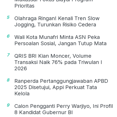
Prioritas
5
Olahraga Ringan! Kenali Tren Slow
Jogging, Turunkan Risiko Cedera
6
Wali Kota Munafri Minta ASN Peka
Persoalan Sosial, Jangan Tutup Mata
7
QRIS BRI Kian Moncer, Volume
Transaksi Naik 76% pada Triwulan I
2026
8
Ranperda Pertanggungjawaban APBD
2025 Disetujui, Appi Perkuat Tata
Kelola
9
Calon Pengganti Perry Warjiyo, Ini Profil
8 Kandidat Gubernur BI