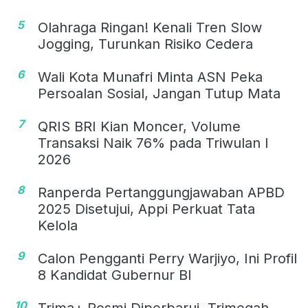
5
Olahraga Ringan! Kenali Tren Slow
Jogging, Turunkan Risiko Cedera
6
Wali Kota Munafri Minta ASN Peka
Persoalan Sosial, Jangan Tutup Mata
7
QRIS BRI Kian Moncer, Volume
Transaksi Naik 76% pada Triwulan I
2026
8
Ranperda Pertanggungjawaban APBD
2025 Disetujui, Appi Perkuat Tata
Kelola
9
Calon Pengganti Perry Warjiyo, Ini Profil
8 Kandidat Gubernur BI
10
Trima+ Resmi Diperbarui, Trimegah