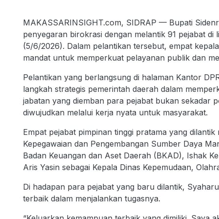
MAKASSARINSIGHT.com, SIDRAP — Bupati Sidenreng
penyegaran birokrasi dengan melantik 91 pejabat di
(5/6/2026). Dalam pelantikan tersebut, empat kepa
mandat untuk memperkuat pelayanan publik dan m
Pelantikan yang berlangsung di halaman Kantor DPR
langkah strategis pemerintah daerah dalam memperk
jabatan yang diemban para pejabat bukan sekadar po
diwujudkan melalui kerja nyata untuk masyarakat.
Empat pejabat pimpinan tinggi pratama yang dilantik
Kepegawaian dan Pengembangan Sumber Daya Manu
Badan Keuangan dan Aset Daerah (BKAD), Ishak Ke
Aris Yasin sebagai Kepala Dinas Kepemudaan, Olahra
Di hadapan para pejabat yang baru dilantik, Syahar
terbaik dalam menjalankan tugasnya.
“Keluarkan kemampuan terbaik yang dimiliki. Saya 