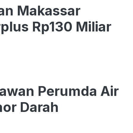
tan Makassar
lus Rp130 Miliar
yawan Perumda Air
or Darah