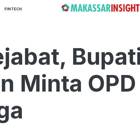
FINTECH
ejabat, Bupat
n Minta OPD
ga