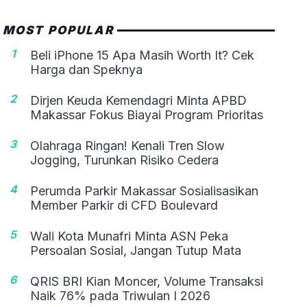
MOST POPULAR
1
Beli iPhone 15 Apa Masih Worth It? Cek
Harga dan Speknya
2
Dirjen Keuda Kemendagri Minta APBD
Makassar Fokus Biayai Program Prioritas
3
Olahraga Ringan! Kenali Tren Slow
Jogging, Turunkan Risiko Cedera
4
Perumda Parkir Makassar Sosialisasikan
Member Parkir di CFD Boulevard
5
Wali Kota Munafri Minta ASN Peka
Persoalan Sosial, Jangan Tutup Mata
6
QRIS BRI Kian Moncer, Volume Transaksi
Naik 76% pada Triwulan I 2026