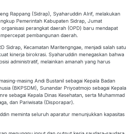
 Rappang (Sidrap), Syaharuddin Alrif, melakukan
 lingkup Pemerintah Kabupaten Sidrap, Jumat
la organisasi perangkat daerah (OPD) baru mendapat
empercepat pembangunan daerah.
D Sidrap, Kecamatan Maritengngae, menjadi salah satu
uat kinerja birokrasi. Syaharuddin menegaskan bahwa
sisi administratif, melainkan amanah yang harus
 masing-masing Andi Bustanil sebagai Kepala Badan
sia (BKPSDM), Sunandar Priyoatmojo sebagai Kepala
nre sebagai Kepala Dinas Kesehatan, serta Muhammad
ga, dan Pariwisata (Disporapar).
uddin meminta seluruh aparatur menunjukkan kapasitas
akan menunggu input dan output kerja saudara-saudara