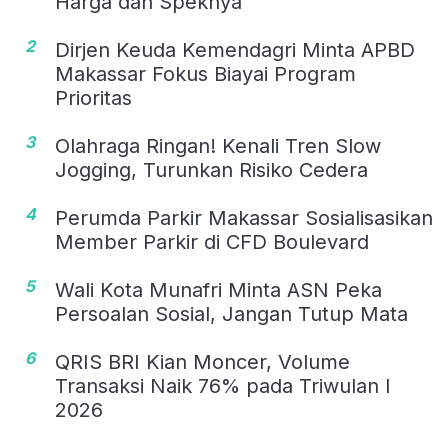
Harga dan Speknya
2
Dirjen Keuda Kemendagri Minta APBD
Makassar Fokus Biayai Program
Prioritas
3
Olahraga Ringan! Kenali Tren Slow
Jogging, Turunkan Risiko Cedera
4
Perumda Parkir Makassar Sosialisasikan
Member Parkir di CFD Boulevard
5
Wali Kota Munafri Minta ASN Peka
Persoalan Sosial, Jangan Tutup Mata
6
QRIS BRI Kian Moncer, Volume
Transaksi Naik 76% pada Triwulan I
2026