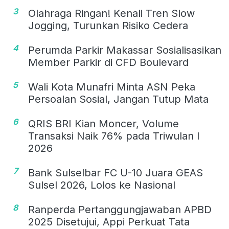
3
Olahraga Ringan! Kenali Tren Slow
Jogging, Turunkan Risiko Cedera
4
Perumda Parkir Makassar Sosialisasikan
Member Parkir di CFD Boulevard
5
Wali Kota Munafri Minta ASN Peka
Persoalan Sosial, Jangan Tutup Mata
6
QRIS BRI Kian Moncer, Volume
Transaksi Naik 76% pada Triwulan I
2026
7
Bank Sulselbar FC U-10 Juara GEAS
Sulsel 2026, Lolos ke Nasional
8
Ranperda Pertanggungjawaban APBD
2025 Disetujui, Appi Perkuat Tata