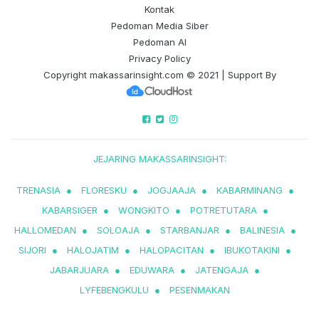
Kontak
Pedoman Media Siber
Pedoman AI
Privacy Policy
Copyright
makassarinsight.com
© 2021 | Support By
JEJARING MAKASSARINSIGHT:
TRENASIA
●
FLORESKU
●
JOGJAAJA
●
KABARMINANG
●
KABARSIGER
●
WONGKITO
●
POTRETUTARA
●
HALLOMEDAN
●
SOLOAJA
●
STARBANJAR
●
BALINESIA
●
SIJORI
●
HALOJATIM
●
HALOPACITAN
●
IBUKOTAKINI
●
JABARJUARA
●
EDUWARA
●
JATENGAJA
●
LYFEBENGKULU
●
PESENMAKAN