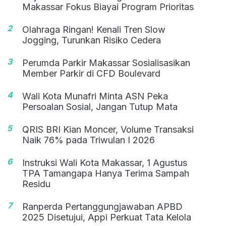
Makassar Fokus Biayai Program Prioritas
2
Olahraga Ringan! Kenali Tren Slow
Jogging, Turunkan Risiko Cedera
3
Perumda Parkir Makassar Sosialisasikan
Member Parkir di CFD Boulevard
4
Wali Kota Munafri Minta ASN Peka
Persoalan Sosial, Jangan Tutup Mata
5
QRIS BRI Kian Moncer, Volume Transaksi
Naik 76% pada Triwulan I 2026
6
Instruksi Wali Kota Makassar, 1 Agustus
TPA Tamangapa Hanya Terima Sampah
Residu
7
Ranperda Pertanggungjawaban APBD
2025 Disetujui, Appi Perkuat Tata Kelola