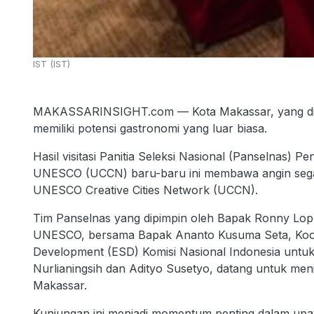
IST (IST)
MAKASSARINSIGHT.com — Kota Makassar, yang dik
memiliki potensi gastronomi yang luar biasa.
Hasil visitasi Panitia Seleksi Nasional (Panselnas) 
UNESCO (UCCN) baru-baru ini membawa angin segar 
UNESCO Creative Cities Network (UCCN).
Tim Panselnas yang dipimpin oleh Bapak Ronny Lopp
UNESCO, bersama Bapak Ananto Kusuma Seta, Koord
Development (ESD) Komisi Nasional Indonesia unt
Nurlianingsih dan Adityo Susetyo, datang untuk menil
Makassar.
Kunjungan ini menjadi momentum penting dalam upa