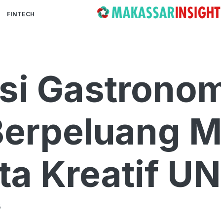
FINTECH
si Gastronom
Berpeluang 
ota Kreatif 
B