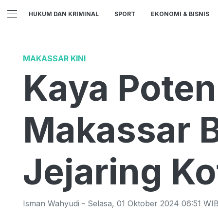
HUKUM DAN KRIMINAL
SPORT
EKONOMI & BISNIS
MAKASSAR KINI
Kaya Poten
Makassar 
Jejaring K
Isman Wahyudi
-
Selasa
,
01 Oktober 2024 06:51
WI