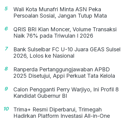
5
Wali Kota Munafri Minta ASN Peka
Persoalan Sosial, Jangan Tutup Mata
6
QRIS BRI Kian Moncer, Volume Transaksi
Naik 76% pada Triwulan I 2026
7
Bank Sulselbar FC U-10 Juara GEAS Sulsel
2026, Lolos ke Nasional
8
Ranperda Pertanggungjawaban APBD
2025 Disetujui, Appi Perkuat Tata Kelola
9
Calon Pengganti Perry Warjiyo, Ini Profil 8
Kandidat Gubernur BI
10
Trima+ Resmi Diperbarui, Trimegah
Hadirkan Platform Investasi All-in-One