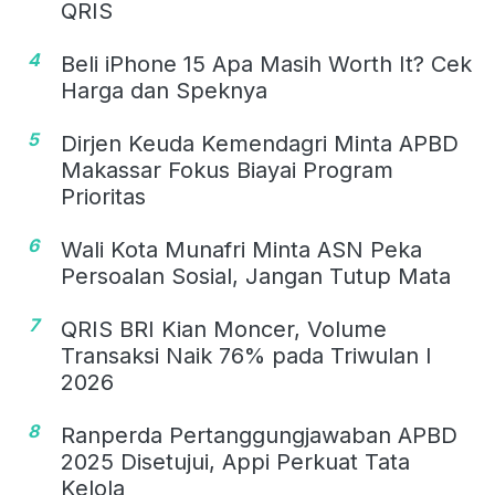
QRIS
4
Beli iPhone 15 Apa Masih Worth It? Cek
Harga dan Speknya
5
Dirjen Keuda Kemendagri Minta APBD
Makassar Fokus Biayai Program
Prioritas
6
Wali Kota Munafri Minta ASN Peka
Persoalan Sosial, Jangan Tutup Mata
7
QRIS BRI Kian Moncer, Volume
Transaksi Naik 76% pada Triwulan I
2026
8
Ranperda Pertanggungjawaban APBD
2025 Disetujui, Appi Perkuat Tata
Kelola