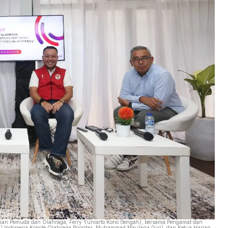
an Pemuda dan Olahraga, Ferry Yuniarto Kono (tengah), bersama Pengamat dan
n) Indonesia Komite Olahraga Prioritas, Muhammad Maulana (kiri), dan Ketua Harian