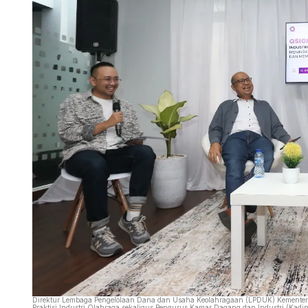
Direktur Lembaga Pengelolaan Dana dan Usaha Keolahragaan (LPDUK) Kementeri
Praktisi Industri Olahraga sekaligus Pengurus Kamar Dagang dan Industri (Kadi