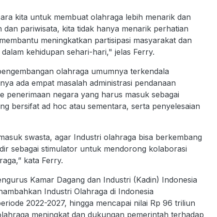
cara kita untuk membuat olahraga lebih menarik dan
n pariwisata, kita tidak hanya menarik perhatian
ni membantu meningkatkan partisipasi masyarakat dan
alam kehidupan sehari-hari," jelas Ferry.
, pengembangan olahraga umumnya terkendala
knya ada empat masalah administrasi pendanaan
me penerimaan negara yang harus masuk sebagai
ng bersifat ad hoc atau sementara, serta penyelesaian
masuk swasta, agar Industri olahraga bisa berkembang
adir sebagai stimulator untuk mendorong kolaborasi
hraga,” kata Ferry.
Pengurus Kamar Dagang dan Industri (Kadin) Indonesia
ambahkan Industri Olahraga di Indonesia
iode 2022-2027, hingga mencapai nilai Rp 96 triliun
olahraga meningkat dan dukungan pemerintah terhadap