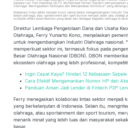
Asosiasi Lari Trail Indonesia (ALTI), Muhammad Farhan (kanan) menyampaikan p
Olahraga: Meningkatkan Partisipasi dan Memperbesar Kontribusi” yang berlangs
Kolaborasi lintas sektor menjadi kunci utama dalam mengembangkan Industri Olah
dalam olahraga, atau sportainment dan sport tourism menjadi salah satu strategi
multiplier effect sosial ekonomi yang besar dari berbagai kegiatan olahraga di tana
Direktur Lembaga Pengelolaan Dana dan Usaha Ke
Olahraga, Ferry Yuniarto Kono, menjelaskan pemeri
untuk mengembangkan Industri Olahraga nasional. "
memperkuat sektor ini, termasuk fokus pada pengem
Besar Olahraga Nasional (DBON). DBON memberikan 
ekosistem olahraga yang lebih profesional, kompetitif
Ingin Cepat Kaya? Hindari 12 Kebiasaan Sepele 
Cara Efektif Mengamankan Nomor HP dari Aks
Panduan Aman Jadi Lender di Fintech P2P Lend
Ferry menegaskan kolaborasi lintas sektor menjadi
yang berkelanjutan di Indonesia. Selain itu, mengin
olahraga, atau sportainment dan sport tourism, mer
menarik minat yang lebih luas dari masyarakat sekali
besar.