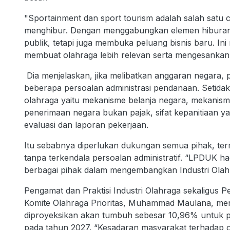
"Sportainment dan sport tourism adalah salah satu 
menghibur. Dengan menggabungkan elemen hiburan da
publik, tetapi juga membuka peluang bisnis baru. I
membuat olahraga lebih relevan serta mengesankan d
Dia menjelaskan, jika melibatkan anggaran negara
beberapa persoalan administrasi pendanaan. Setida
olahraga yaitu mekanisme belanja negara, mekanis
penerimaan negara bukan pajak, sifat kepanitiaan ya
evaluasi dan laporan pekerjaan.
Itu sebabnya diperlukan dukungan semua pihak, ter
tanpa terkendala persoalan administratif. “LPDUK h
berbagai pihak dalam mengembangkan Industri Ola
Pengamat dan Praktisi Industri Olahraga sekaligus 
Komite Olahraga Prioritas, Muhammad Maulana, men
diproyeksikan akan tumbuh sebesar 10,96% untuk per
pada tahun 2027. “Kesadaran masyarakat terhadap 