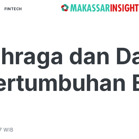
FINTECH
lahraga dan 
Pertumbuhan 
7
WIB