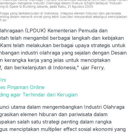
andangan mengenai Industri Olahraga dalam Diskusi QSight bertajuk “Industri
ung di Space Q Building Jakarta, pada Rabu, 21 Agustus 2024.
raga yang berkelanjutan di Indonesia. Integrasi elemen hiburan dan pariwisata
 penting dalam menarik minat yang lebih luas dari masyarakat sekaligus menciptakan
h air.
olahragaan (LPDUK) Kementerian Pemuda dan
ntah telah mengambil berbagai langkah dan kebijakan
Kami telah melakukan berbagai upaya strategis untuk
bangan industri olahraga yang sejalan dengan Desain
kerangka kerja yang jelas untuk menciptakan
, dan berkelanjutan di Indonesia," ujar Ferry.
Ini
es Pinjaman Online
ing agar Terhindar dari Kerugian
 kunci utama dalam mengembangkan Industri Olahraga
tegrasikan elemen hiburan dan pariwisata dalam
upakan salah satu strategi penting dalam rangka
gus menciptakan multiplier effect sosial ekonomi yang