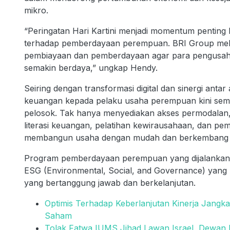
mikro.
“Peringatan Hari Kartini menjadi momentum pentin
terhadap pemberdayaan perempuan. BRI Group melal
pembiayaan dan pemberdayaan agar para pengusaha
semakin berdaya,” ungkap Hendy.
Seiring dengan transformasi digital dan sinergi ant
keuangan kepada pelaku usaha perempuan kini sema
pelosok. Tak hanya menyediakan akses permodalan,
literasi keuangan, pelatihan kewirausahaan, dan p
membangun usaha dengan mudah dan berkembang s
Program pemberdayaan perempuan yang dijalankan ol
ESG (Environmental, Social, and Governance) yang 
yang bertanggung jawab dan berkelanjutan.
Optimis Terhadap Keberlanjutan Kinerja Jangka
Saham
Tolak Fatwa IUMS Jihad Lawan Israel, Dewan F