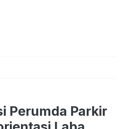
i Perumda Parkir
rientasi Laba