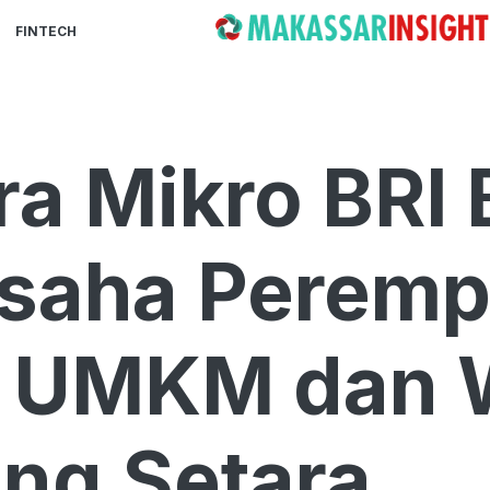
FINTECH
ra Mikro BRI 
usaha Perem
n UMKM dan 
ng Setara