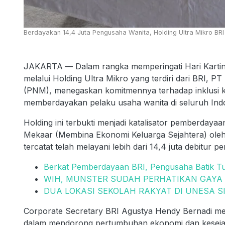
Berdayakan 14,4 Juta Pengusaha Wanita, Holding Ultra Mikro BRI
JAKARTA
— Dalam rangka memperingati Hari Kartin
melalui Holding Ultra Mikro yang terdiri dari BRI,
(PNM), menegaskan komitmennya terhadap inklusi 
memberdayakan pelaku usaha wanita di seluruh Ind
Holding ini terbukti menjadi katalisator pemberda
Mekaar (Membina Ekonomi Keluarga Sejahtera) ole
tercatat telah melayani lebih dari 14,4 juta debitur 
Berkat Pemberdayaan BRI, Pengusaha Batik Tul
WIH, MUNSTER SUDAH PERHATIKAN GAYA
DUA LOKASI SEKOLAH RAKYAT DI UNESA S
Corporate Secretary BRI Agustya Hendy Bernadi m
dalam mendorong pertumbuhan ekonomi dan kesejahte