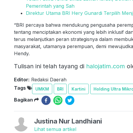
Pemerintah yang Sah
Direktur Utama BRI Hery Gunardi Terpilih M
“BRI percaya bahwa mendukung pengusaha perempuan
tentang menciptakan ekonomi yang lebih inklusif da
terus melanjutkan peran strategisnya dalam membuk
masyarakat, utamanya perempuan, demi mewujudkan 
Hendy.
Tulisan ini telah tayang di
halojatim.com
ol
Editor:
Redaksi Daerah
Tags
UMKM
BRI
Kartini
Holding Ultra Mikr
Bagikan
Justina Nur Landhiani
Lihat semua artikel