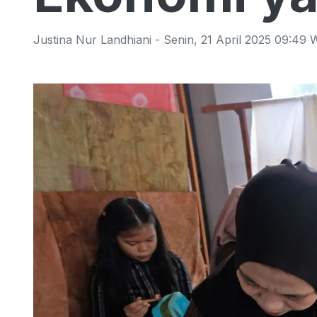
Justina Nur Landhiani
-
Senin
,
21 April 2025 09:49
W