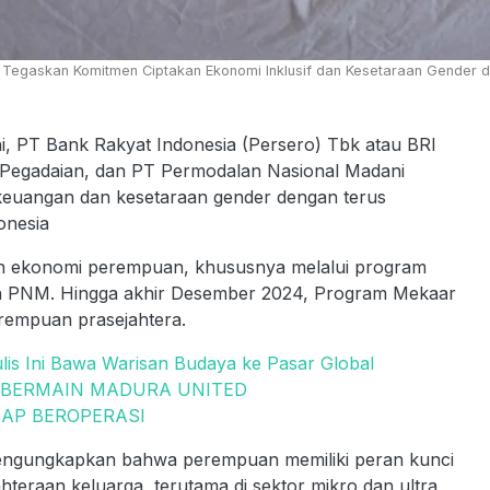
 Tegaskan Komitmen Ciptakan Ekonomi Inklusif dan Kesetaraan Gender di H
i, PT Bank Rakyat Indonesia (Persero) Tbk atau BRI
 PT Pegadaian, dan PT Permodalan Nasional Madani
keuangan dan kesetaraan gender dengan terus
onesia
yaan ekonomi perempuan, khususnya melalui program
h PNM. Hingga akhir Desember 2024, Program Mekaar
perempuan prasejahtera.
is Ini Bawa Warisan Budaya ke Pasar Global
 BERMAIN MADURA UNITED
IAP BEROPERASI
engungkapkan bahwa perempuan memiliki peran kunci
raan keluarga, terutama di sektor mikro dan ultra