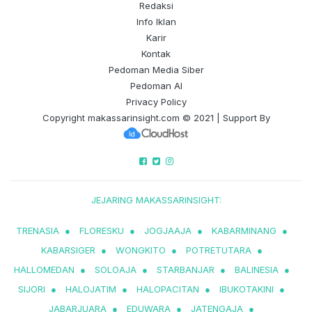
Redaksi
Info Iklan
Karir
Kontak
Pedoman Media Siber
Pedoman AI
Privacy Policy
Copyright
makassarinsight.com
© 2021 | Support By
JEJARING MAKASSARINSIGHT:
TRENASIA
●
FLORESKU
●
JOGJAAJA
●
KABARMINANG
●
KABARSIGER
●
WONGKITO
●
POTRETUTARA
●
HALLOMEDAN
●
SOLOAJA
●
STARBANJAR
●
BALINESIA
●
SIJORI
●
HALOJATIM
●
HALOPACITAN
●
IBUKOTAKINI
●
JABARJUARA
●
EDUWARA
●
JATENGAJA
●