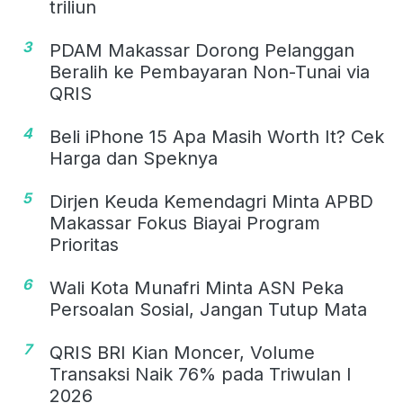
triliun
3
PDAM Makassar Dorong Pelanggan
Beralih ke Pembayaran Non-Tunai via
QRIS
4
Beli iPhone 15 Apa Masih Worth It? Cek
Harga dan Speknya
5
Dirjen Keuda Kemendagri Minta APBD
Makassar Fokus Biayai Program
Prioritas
6
Wali Kota Munafri Minta ASN Peka
Persoalan Sosial, Jangan Tutup Mata
7
QRIS BRI Kian Moncer, Volume
Transaksi Naik 76% pada Triwulan I
2026