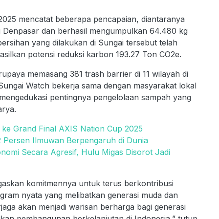
 2025 mencatat beberapa pencapaian, diantaranya
ng Denpasar dan berhasil mengumpulkan 64.480 kg
sihan yang dilakukan di Sungai tersebut telah
silkan potensi reduksi karbon 193.27 Ton CO2e.
rupaya memasang 381 trash barrier di 11 wilayah di
 Sungai Watch bekerja sama dengan masyarakat lokal
a mengedukasi pentingnya pengelolaan sampah yang
arya.
 ke Grand Final AXIS Nation Cup 2025
2 Persen Ilmuwan Berpengaruh di Dunia
mi Secara Agresif, Hulu Migas Disorot Jadi
askan komitmennya untuk terus berkontribusi
ogram nyata yang melibatkan generasi muda dan
rjaga akan menjadi warisan berharga bagi generasi
kan pembangunan berkelanjutan di Indonesia,” tutup