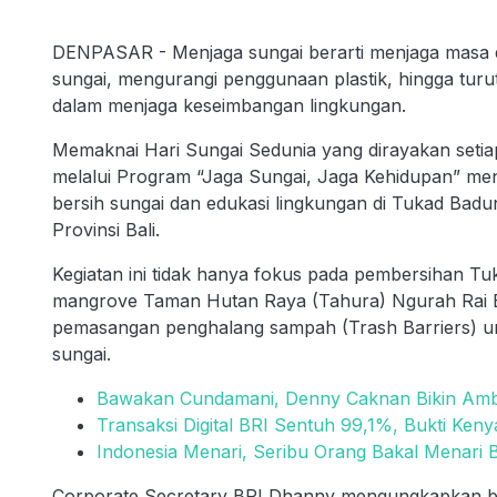
DENPASAR - Menjaga sungai berarti menjaga masa d
sungai, mengurangi penggunaan plastik, hingga turut
dalam menjaga keseimbangan lingkungan.
Memaknai Hari Sungai Sedunia yang dirayakan setia
melalui Program “Jaga Sungai, Jaga Kehidupan” men
bersih sungai dan edukasi lingkungan di Tukad Badu
Provinsi Bali.
Kegiatan ini tidak hanya fokus pada pembersihan T
mangrove Taman Hutan Raya (Tahura) Ngurah Rai Bal
pemasangan penghalang sampah (Trash Barriers) u
sungai.
Bawakan Cundamani, Denny Caknan Bikin Ambya
Transaksi Digital BRI Sentuh 99,1%, Bukti K
Indonesia Menari, Seribu Orang Bakal Menari 
Corporate Secretary BRI Dhanny mengungkapkan b