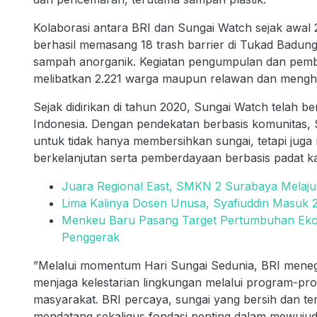
Kolaborasi antara BRI dan Sungai Watch sejak awal
berhasil memasang 18 trash barrier di Tukad Badu
sampah anorganik. Kegiatan pengumpulan dan pember
melibatkan 2.221 warga maupun relawan dan mengha
Sejak didirikan di tahun 2020, Sungai Watch telah be
Indonesia. Dengan pendekatan berbasis komunitas,
untuk tidak hanya membersihkan sungai, tetapi jug
berkelanjutan serta pemberdayaan berbasis padat k
Juara Regional East, SMKN 2 Surabaya Melaju
Lima Kalinya Dosen Unusa, Syafiuddin Masuk 
Menkeu Baru Pasang Target Pertumbuhan Ekono
Penggerak
”Melalui momentum Hari Sungai Sedunia, BRI meneg
menjaga kelestarian lingkungan melalui program-pr
masyarakat. BRI percaya, sungai yang bersih dan te
mendatang sekaligus fondasi penting dalam mewujud