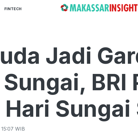
FINTECH
uda Jadi Ga
 Sungai, BRI 
 Hari Sungai
 15:07
WIB