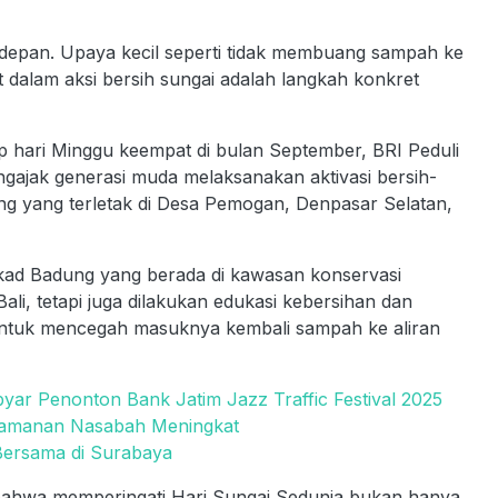
epan. Upaya kecil seperti tidak membuang sampah ke
 dalam aksi bersih sungai adalah langkah konkret
p hari Minggu keempat di bulan September, BRI Peduli
gajak generasi muda melaksanakan aktivasi bersih-
ng yang terletak di Desa Pemogan, Denpasar Selatan,
ukad Badung yang berada di kawasan konservasi
i, tetapi juga dilakukan edukasi kebersihan dan
ntuk mencegah masuknya kembali sampah ke aliran
r Penonton Bank Jatim Jazz Traffic Festival 2025
enyamanan Nasabah Meningkat
Bersama di Surabaya
ahwa memperingati Hari Sungai Sedunia bukan hanya