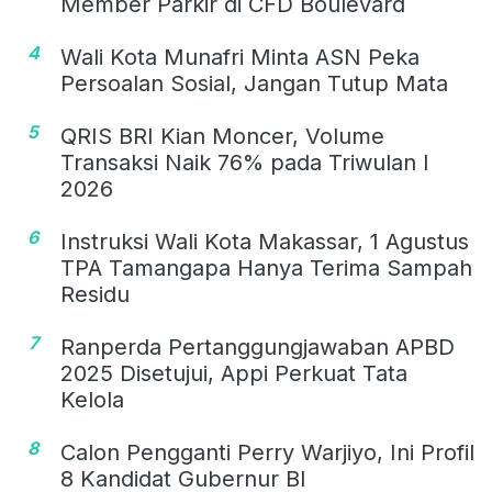
Member Parkir di CFD Boulevard
4
Wali Kota Munafri Minta ASN Peka
Persoalan Sosial, Jangan Tutup Mata
5
QRIS BRI Kian Moncer, Volume
Transaksi Naik 76% pada Triwulan I
2026
6
Instruksi Wali Kota Makassar, 1 Agustus
TPA Tamangapa Hanya Terima Sampah
Residu
7
Ranperda Pertanggungjawaban APBD
2025 Disetujui, Appi Perkuat Tata
Kelola
8
Calon Pengganti Perry Warjiyo, Ini Profil
8 Kandidat Gubernur BI