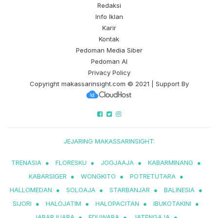
Redaksi
Info Iklan
Karir
Kontak
Pedoman Media Siber
Pedoman AI
Privacy Policy
Copyright
makassarinsight.com
© 2021 | Support By
JEJARING MAKASSARINSIGHT:
TRENASIA
●
FLORESKU
●
JOGJAAJA
●
KABARMINANG
●
KABARSIGER
●
WONGKITO
●
POTRETUTARA
●
HALLOMEDAN
●
SOLOAJA
●
STARBANJAR
●
BALINESIA
●
SIJORI
●
HALOJATIM
●
HALOPACITAN
●
IBUKOTAKINI
●
JABARJUARA
●
EDUWARA
●
JATENGAJA
●