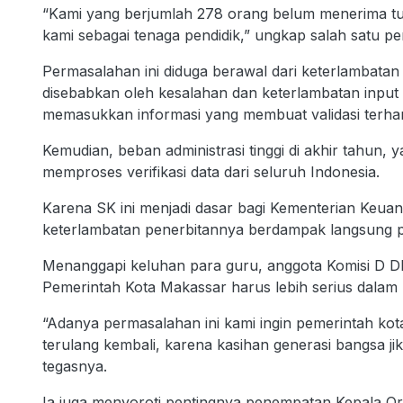
“Kami yang berjumlah 278 orang belum menerima tun
kami sebagai tenaga pendidik,” ungkap salah satu pe
Permasalahan ini diduga berawal dari keterlambatan
disebabkan oleh kesalahan dan keterlambatan input
memasukkan informasi yang membuat validasi terha
Kemudian, beban administrasi tinggi di akhir tahu
memproses verifikasi data dari seluruh Indonesia.
Karena SK ini menjadi dasar bagi Kementerian Keuan
keterlambatan penerbitannya berdampak langsung p
Menanggapi keluhan para guru, anggota Komisi D
Pemerintah Kota Makassar harus lebih serius dalam m
“Adanya permasalahan ini kami ingin pemerintah kot
terulang kembali, karena kasihan generasi bangsa jik
tegasnya.
Ia juga menyoroti pentingnya penempatan Kepala O