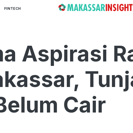
FINTECH
a Aspirasi R
kassar, Tun
 Belum Cair