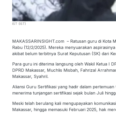
IST (IST)
MAKASSARINSIGHT.com – Ratusan guru di Kota Ma
Rabu (12/2/2025). Mereka menyuarakan aspirasinya te
akibat belum terbitnya Surat Keputusan (SK) dari Ke
Para guru ini diterima langsung oleh Wakil Ketua I
DPRD Makassar, Muchlis Misbah, Fahrizal Arrahma
Makassar, Syahril.
Aliansi Guru Sertifikasi yang hadir dalam pertem
menerima tunjangan sertifikasi sejak bulan Juli hin
Meski telah berulang kali mengupayakan komunikas
Makassar, hingga memasuki Februari 2025, hak mere