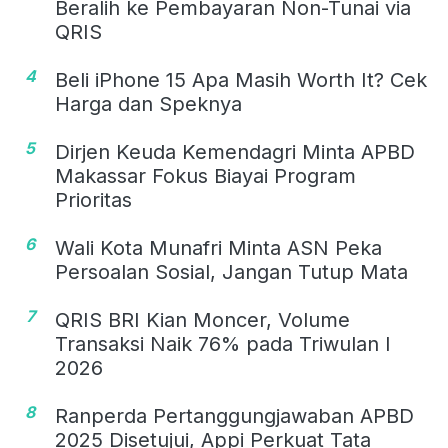
Beralih ke Pembayaran Non-Tunai via
QRIS
4
Beli iPhone 15 Apa Masih Worth It? Cek
Harga dan Speknya
5
Dirjen Keuda Kemendagri Minta APBD
Makassar Fokus Biayai Program
Prioritas
6
Wali Kota Munafri Minta ASN Peka
Persoalan Sosial, Jangan Tutup Mata
7
QRIS BRI Kian Moncer, Volume
Transaksi Naik 76% pada Triwulan I
2026
8
Ranperda Pertanggungjawaban APBD
2025 Disetujui, Appi Perkuat Tata