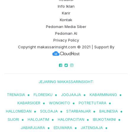
Info Iklan
Karir
Kontak
Pedoman Media Siber
Pedoman AI
Privacy Policy
Copyright
makassarinsight.com
© 2021 | Support By
JEJARING MAKASSARINSIGHT:
TRENASIA
●
FLORESKU
●
JOGJAAJA
●
KABARMINANG
●
KABARSIGER
●
WONGKITO
●
POTRETUTARA
●
HALLOMEDAN
●
SOLOAJA
●
STARBANJAR
●
BALINESIA
●
SIJORI
●
HALOJATIM
●
HALOPACITAN
●
IBUKOTAKINI
●
JABARJUARA
●
EDUWARA
●
JATENGAJA
●