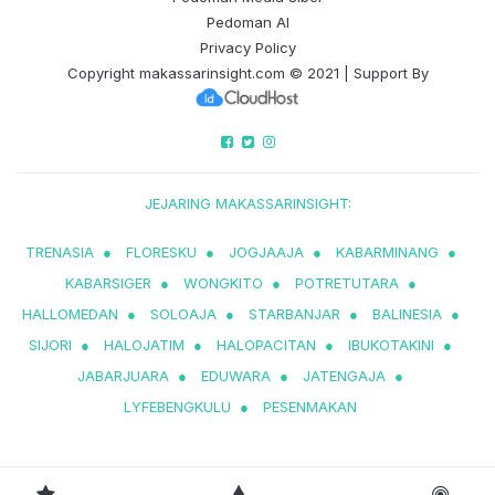
Pedoman AI
Privacy Policy
Copyright
makassarinsight.com
© 2021 | Support By
JEJARING MAKASSARINSIGHT:
TRENASIA
●
FLORESKU
●
JOGJAAJA
●
KABARMINANG
●
KABARSIGER
●
WONGKITO
●
POTRETUTARA
●
HALLOMEDAN
●
SOLOAJA
●
STARBANJAR
●
BALINESIA
●
SIJORI
●
HALOJATIM
●
HALOPACITAN
●
IBUKOTAKINI
●
JABARJUARA
●
EDUWARA
●
JATENGAJA
●
LYFEBENGKULU
●
PESENMAKAN