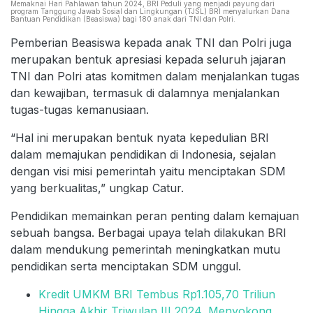
Memaknai Hari Pahlawan tahun 2024, BRI Peduli yang menjadi payung dari
program Tanggung Jawab Sosial dan Lingkungan (TJSL) BRI menyalurkan Dana
Bantuan Pendidikan (Beasiswa) bagi 180 anak dari TNI dan Polri.
Pemberian Beasiswa kepada anak TNI dan Polri juga
merupakan bentuk apresiasi kepada seluruh jajaran
TNI dan Polri atas komitmen dalam menjalankan tugas
dan kewajiban, termasuk di dalamnya menjalankan
tugas-tugas kemanusiaan.
“Hal ini merupakan bentuk nyata kepedulian BRI
dalam memajukan pendidikan di Indonesia, sejalan
dengan visi misi pemerintah yaitu menciptakan SDM
yang berkualitas,” ungkap Catur.
Pendidikan memainkan peran penting dalam kemajuan
sebuah bangsa. Berbagai upaya telah dilakukan BRI
dalam mendukung pemerintah meningkatkan mutu
pendidikan serta menciptakan SDM unggul.
Kredit UMKM BRI Tembus Rp1.105,70 Triliun
Hingga Akhir Triwulan III 2024, Menyokong