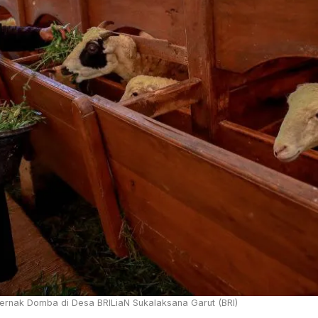
ternak Domba di Desa BRILiaN Sukalaksana Garut (BRI)