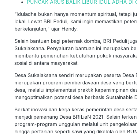
PUNCAK ARUS BALIK LIBUR IDUL ADHA DI
“Iduladha bukan hanya momentum spiritual, tetapi
lokal. Lewat BRI Peduli, kami ingin memastikan pet
berkelanjutan,” ujar Hendy.
Selain bantuan bagi peternak domba, BRI Peduli j
Sukalaksana. Penyaluran bantuan ini merupakan be
membantu pemenuhan kebutuhan pokok masyarakat 
sosial di antara masyarakat.
Desa Sukalaksana sendiri merupakan peserta Desa B
merupakan program pemberdayaan desa yang bertu
desa, melalui implementasi praktik kepemimpinan d
mengoptimalkan potensi desa berbasis Sustainable 
Berkat inovasi dan kerja keras pemerintah desa sert
menjadi pemenang Desa BRILiaN 2021. Selain terkena
program-program unggulan melalui unit pengelolaan
hingga pertanian seperti sawi yang dikelola oleh B