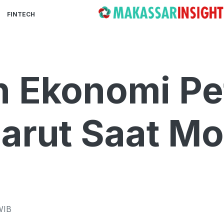
FINTECH
n Ekonomi Pe
arut Saat M
IB