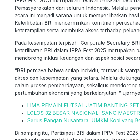
IPPA Fest 2025 merupakan festival berskala nasion
Pemasyarakatan dari seluruh Indonesia. Melalui pe
acara ini menjadi sarana untuk memperlihatkan hasi
Keterlibatan BRI mencerminkan komitmen perusah
keterampilan serta membuka akses terhadap peluang
Pada kesempatan terpisah, Corporate Secretary B
keterlibatan BRI dalam IPPA Fest 2025 merupakan b
mendorong inklusi keuangan dan aspek sosial secar
“BRI percaya bahwa setiap individu, termasuk warga 
akses dan kesempatan yang setara. Melalui dukungan
dalam proses pemberdayaan, sekaligus mendorong t
pertumbuhan ekonomi yang berkelanjutan.,” ujarnya
LIMA PEMAIN FUTSAL JATIM BANTING SET
LOLOS 32 BESAR NASIONAL, SANG MAEST
Serius Pangan Nusantara, UMKM Kopi yang B
Di samping itu, Partisipasi BRI dalam IPPA Fest 2