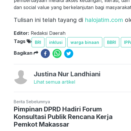
pemberdayaan melalui akses keuangan, literasi, da
dan social value yang berkelanjutan bagi masyarakat
Tulisan ini telah tayang di
halojatim.com
ol
Editor:
Redaksi Daerah
Tags
BRI
inklusi
warga binaan
BBRI
IPP
Bagikan
Justina Nur Landhiani
Lihat semua artikel
Berita Sebelumnya
Pimpinan DPRD Hadiri Forum
Konsultasi Publik Rencana Kerja
Pemkot Makassar