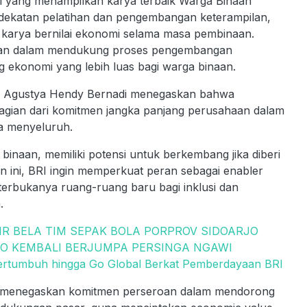
al yang menampilkan karya terbaik Warga Binaan
ndekatan pelatihan dan pengembangan keterampilan,
l karya bernilai ekonomi selama masa pembinaan.
aan dalam mendukung proses pengembangan
 ekonomi yang lebih luas bagi warga binaan.
RI Agustya Hendy Bernadi menegaskan bahwa
agian dari komitmen jangka panjang perusahaan dalam
a menyeluruh.
binaan, memiliki potensi untuk berkembang jika diberi
 ini, BRI ingin memperkuat peran sebagai enabler
erbukanya ruang-ruang baru bagi inklusi dan
.
IR BELA TIM SEPAK BOLA PORPROV SIDOARJO
RO KEMBALI BERJUMPA PERSINGA NGAWI
ertumbuh hingga Go Global Berkat Pemberdayaan BRI
025 menegaskan komitmen perseroan dalam mendorong