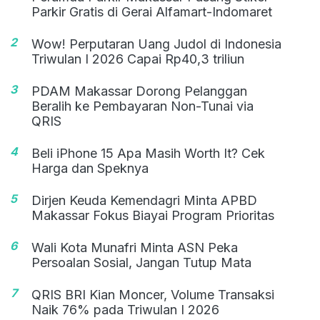
Parkir Gratis di Gerai Alfamart-Indomaret
2
Wow! Perputaran Uang Judol di Indonesia
Triwulan I 2026 Capai Rp40,3 triliun
3
PDAM Makassar Dorong Pelanggan
Beralih ke Pembayaran Non-Tunai via
QRIS
4
Beli iPhone 15 Apa Masih Worth It? Cek
Harga dan Speknya
5
Dirjen Keuda Kemendagri Minta APBD
Makassar Fokus Biayai Program Prioritas
6
Wali Kota Munafri Minta ASN Peka
Persoalan Sosial, Jangan Tutup Mata
7
QRIS BRI Kian Moncer, Volume Transaksi
Naik 76% pada Triwulan I 2026