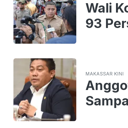
Wali K
93 Per
MAKASSAR KINI
Anggot
Sampah