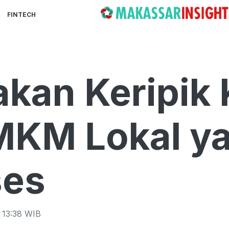
FINTECH
akan Keripik
MKM Lokal ya
ses
13:38
WIB