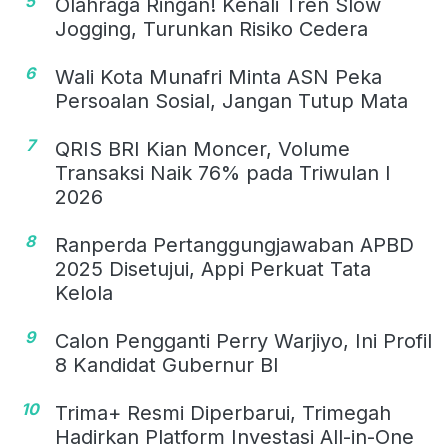
5
Olahraga Ringan! Kenali Tren Slow
Jogging, Turunkan Risiko Cedera
6
Wali Kota Munafri Minta ASN Peka
Persoalan Sosial, Jangan Tutup Mata
7
QRIS BRI Kian Moncer, Volume
Transaksi Naik 76% pada Triwulan I
2026
8
Ranperda Pertanggungjawaban APBD
2025 Disetujui, Appi Perkuat Tata
Kelola
9
Calon Pengganti Perry Warjiyo, Ini Profil
8 Kandidat Gubernur BI
10
Trima+ Resmi Diperbarui, Trimegah
Hadirkan Platform Investasi All-in-One