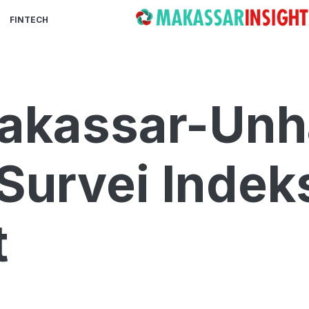
FINTECH
akassar-Unh
Survei Inde
t