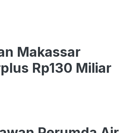
tan Makassar
lus Rp130 Miliar
yawan Perumda Air