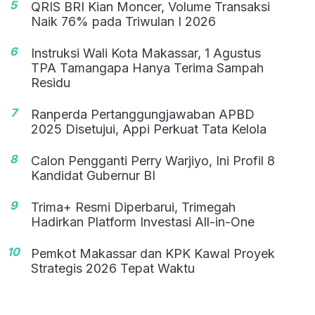
5
QRIS BRI Kian Moncer, Volume Transaksi
Naik 76% pada Triwulan I 2026
6
Instruksi Wali Kota Makassar, 1 Agustus
TPA Tamangapa Hanya Terima Sampah
Residu
7
Ranperda Pertanggungjawaban APBD
2025 Disetujui, Appi Perkuat Tata Kelola
8
Calon Pengganti Perry Warjiyo, Ini Profil 8
Kandidat Gubernur BI
9
Trima+ Resmi Diperbarui, Trimegah
Hadirkan Platform Investasi All-in-One
10
Pemkot Makassar dan KPK Kawal Proyek
Strategis 2026 Tepat Waktu