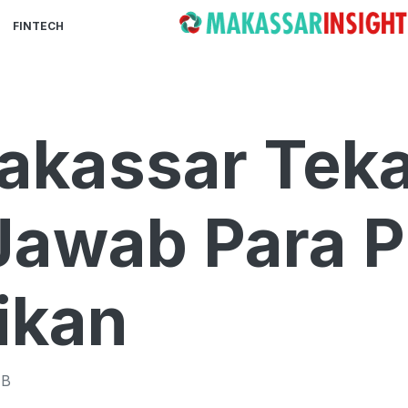
FINTECH
akassar Tek
Jawab Para P
ikan
B