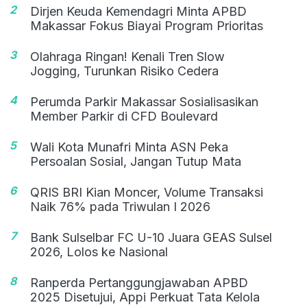
2
Dirjen Keuda Kemendagri Minta APBD
Makassar Fokus Biayai Program Prioritas
3
Olahraga Ringan! Kenali Tren Slow
Jogging, Turunkan Risiko Cedera
4
Perumda Parkir Makassar Sosialisasikan
Member Parkir di CFD Boulevard
5
Wali Kota Munafri Minta ASN Peka
Persoalan Sosial, Jangan Tutup Mata
6
QRIS BRI Kian Moncer, Volume Transaksi
Naik 76% pada Triwulan I 2026
7
Bank Sulselbar FC U-10 Juara GEAS Sulsel
2026, Lolos ke Nasional
8
Ranperda Pertanggungjawaban APBD
2025 Disetujui, Appi Perkuat Tata Kelola