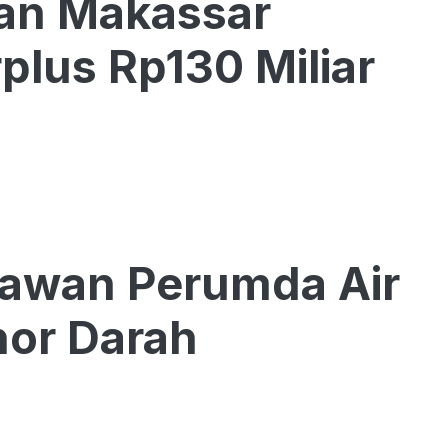
tan Makassar
lus Rp130 Miliar
yawan Perumda Air
or Darah