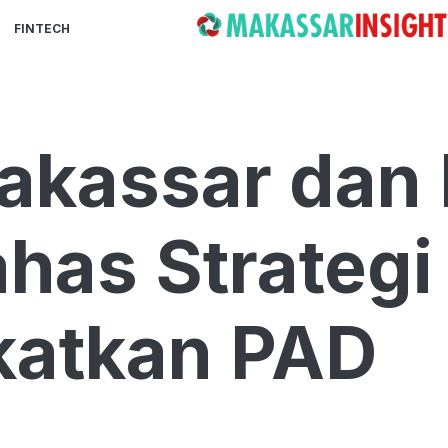
FINTECH
akassar dan
ahas Strateg
katkan PAD