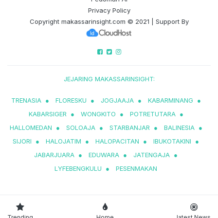
Privacy Policy
Copyright
makassarinsight.com
© 2021 | Support By
JEJARING MAKASSARINSIGHT:
TRENASIA
●
FLORESKU
●
JOGJAAJA
●
KABARMINANG
●
KABARSIGER
●
WONGKITO
●
POTRETUTARA
●
HALLOMEDAN
●
SOLOAJA
●
STARBANJAR
●
BALINESIA
●
SIJORI
●
HALOJATIM
●
HALOPACITAN
●
IBUKOTAKINI
●
JABARJUARA
●
EDUWARA
●
JATENGAJA
●
LYFEBENGKULU
●
PESENMAKAN
Trending
Home
latest News