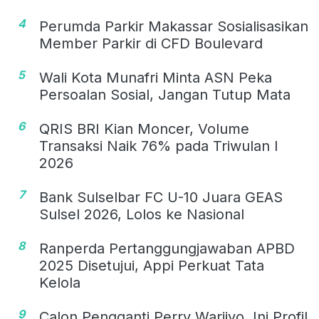
4
Perumda Parkir Makassar Sosialisasikan
Member Parkir di CFD Boulevard
5
Wali Kota Munafri Minta ASN Peka
Persoalan Sosial, Jangan Tutup Mata
6
QRIS BRI Kian Moncer, Volume
Transaksi Naik 76% pada Triwulan I
2026
7
Bank Sulselbar FC U-10 Juara GEAS
Sulsel 2026, Lolos ke Nasional
8
Ranperda Pertanggungjawaban APBD
2025 Disetujui, Appi Perkuat Tata
Kelola
9
Calon Pengganti Perry Warjiyo, Ini Profil